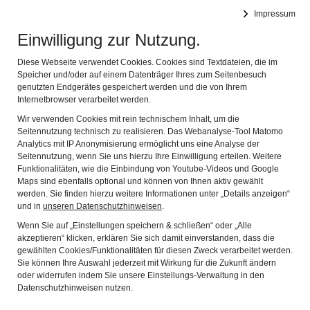
Impressum
Apothekenmuseum Miltenberg
Navig
Einwilligung zur Nutzung.
ERKLÄRUNG ZUR BARRIEREFREIHEIT
Diese Webseite verwendet Cookies. Cookies sind Textdateien, die im
Speicher und/oder auf einem Datenträger Ihres zum Seitenbesuch
Diese Erklärung zur Barrierefreiheit gilt
genutzten Endgerätes gespeichert werden und die von Ihrem
Internetbrowser verarbeitet werden.
für www.apothekenmuseum-miltenberg.de
Wir verwenden Cookies mit rein technischem Inhalt, um die
Seitennutzung technisch zu realisieren. Das Webanalyse-Tool Matomo
Wir sind bemüht, unsere Website im Einklang mit der
Analytics mit IP Anonymisierung ermöglicht uns eine Analyse der
Bayerischen E-Government-Verordnung (BayEGovV)
Seitennutzung, wenn Sie uns hierzu Ihre Einwilligung erteilen. Weitere
Funktionalitäten, wie die Einbindung von Youtube-Videos und Google
barrierefrei zugänglich zu machen.
Maps sind ebenfalls optional und können von Ihnen aktiv gewählt
werden. Sie finden hierzu weitere Informationen unter „Details anzeigen“
STAND DER VEREINBARKEIT MIT DEN ANFORDERUNGEN
und in
unseren Datenschutzhinweisen
.
Diese Website ist nach einer vorgenommenen
Wenn Sie auf „Einstellungen speichern & schließen“ oder „Alle
Selbstbewertung bislang nicht barrierefrei und daher nicht
akzeptieren“ klicken, erklären Sie sich damit einverstanden, dass die
gewählten Cookies/Funktionalitäten für diesen Zweck verarbeitet werden.
mit der Bayerischen E-Government-Verordnung
Sie können Ihre Auswahl jederzeit mit Wirkung für die Zukunft ändern
(BayEGovV) vereinbar. Derzeit sind ein Audit, redaktionelle
oder widerrufen indem Sie unsere Einstellungs-Verwaltung in den
Überarbeitungen und ein technischer Relaunch in Planung,
Datenschutzhinweisen nutzen.
so dass die Seite bis Ende 2021 vollständig mit der