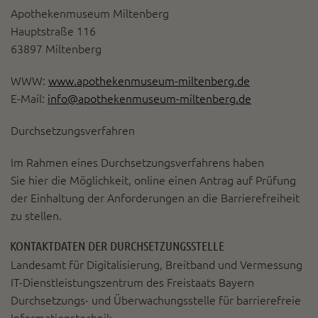
Diese Website nutzt Matomo Analytics für die Auswertung der
Apothekenmuseum Miltenberg
Seitenaufrufe als Statistik. Die hierdurch gespeicherten Daten werden
Hauptstraße 116
ausschließlich auf unseren eigenen Servern gespeichert. Eine
Übertragung an Dritte erfolgt nicht. Wir verwenden die Funktion
63897 Miltenberg
AnonymizeIP zur Anonymisierung Ihrer IP-Adresse, so dass diese gekürzt
wird und nicht mehr Ihrem Besuch auf unserer Internetseite zugeordnet
WWW:
www.apothekenmuseum-miltenberg.de
werden kann.
E-Mail:
info@apothekenmuseum-miltenberg.de
YouTube / Vimeo
Videos werden über die Plattformen YouTube oder Vimeo eingebunden.
Durchsetzungsverfahren
Wir nutzen YouTube im erweiterten Datenschutzmodus. Dieser Modus
bewirkt laut YouTube, dass YouTube keine Informationen über die
Im Rahmen eines Durchsetzungsverfahrens haben
Besucher auf dieser Website speichert, bevor diese sich das Video
Sie hier die Möglichkeit, online einen Antrag auf Prüfung
ansehen.
der Einhaltung der Anforderungen an die Barrierefreiheit
Eingebundene Inhalte
zu stellen.
Optional sind externe Inhalte auf den Seiten dieser Website
eingebunden. Das können Kartendienste wie z.B. Google Maps sein
KONTAKTDATEN DER DURCHSETZUNGSSTELLE
oder auch Anwendungen einer externen Website.
Landesamt für Digitalisierung, Breitband und Vermessung
IT-Dienstleistungszentrum des Freistaats Bayern
Durchsetzungs- und Überwachungsstelle für barrierefreie